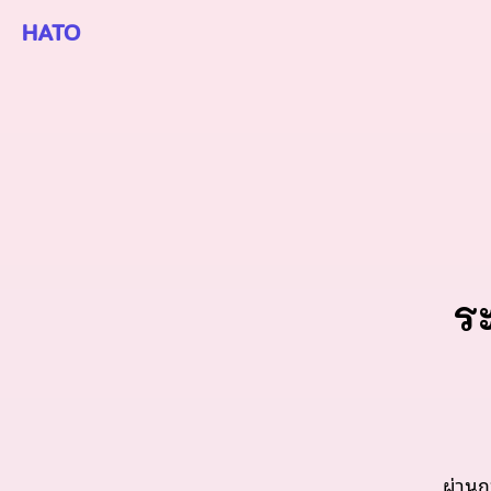
HATO
ร
ผ่านก